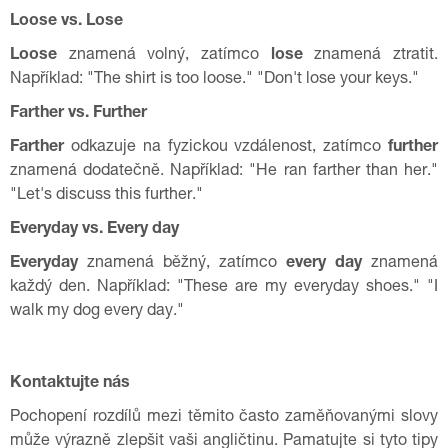
Loose vs. Lose
Loose
znamená volný, zatímco
lose
znamená ztratit.
Například: "The shirt is too loose." "Don't lose your keys."
Farther vs. Further
Farther
odkazuje na fyzickou vzdálenost, zatímco
further
znamená dodatečně. Například: "He ran farther than her."
"Let's discuss this further."
Everyday vs. Every day
Everyday
znamená běžný, zatímco
every day
znamená
každý den. Například: "These are my everyday shoes." "I
walk my dog every day."
Kontaktujte nás
Pochopení rozdílů mezi těmito často zaměňovanými slovy
může výrazně zlepšit vaši angličtinu. Pamatujte si tyto tipy