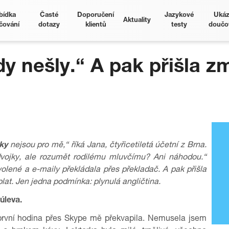
bídka
Časté
Doporučení
Jazykové
Ukáz
Aktuality
čování
dotazy
klientů
testy
doučo
dy nešly.“ A pak přišla z
yky
nejsou pro mě,“ říká Jana, čtyřicetiletá účetní z Brna.
dvojky, ale rozumět rodilému mluvčímu? Ani náhodou.“
volené a e-maily překládala přes překladač. A pak přišla
plat. Jen jedna podmínka: plynulá angličtina.
úleva.
první hodina přes Skype mě překvapila. Nemusela jsem