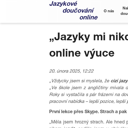
Jazykové
Na
doučování
O nás
dou
online
„Jazyky mi nik
online výuce
20. února 2025, 12:22
„Vždycky jsem si myslela, že
cizí jaz
„Ve škole jsem z angličtiny mívala 
Roky si vystačila s pár frázemi na do
pracovní nabídka – lepší pozice, lepší 
První lekce přes Skype. Strach a pak 
„Měla jsem hrozný strach. Ale hned 