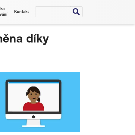
ka
Kontakt
vání
měna díky