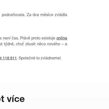
íc podceňovala. Za dva měsíce zvládla
že není čas. Právě proto existuje
online
nut týdně, chuť zkusit něco nového – a
4 118 911
. Společně to zvládneme!
t více