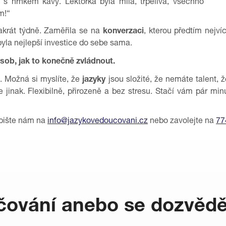
 s hrnkem kávy. Lektorka byla milá, trpělivá, všechno
m!“
vakrát týdně. Zaměřila se na
konverzaci
, kterou předtím nejv
 byla nejlepší investice do sebe sama.
ůsob, jak to konečně zvládnout.
. Možná si myslíte, že
jazyky
jsou složité, že nemáte talent, 
je jinak. Flexibilně, přirozeně a bez stresu. Stačí vám pár mi
apište nám na
info@jazykovedoucovani.cz
nebo zavolejte na
77
ování anebo se dozvědě