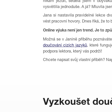
nikam jezdit, seděla jsem v obýváku
vysvětlila jednoduše. A já? Mluvila jse
Jana si nastavila pravidelné lekce d
vést pracovní hovory. Dnes říká, že to
Online výuka není jen trend. Je to zp
Možná se v Janině příběhu poznáváte
doučování cizích jazyků
, které fungu
podpora lektora, který vás podrží!
Chcete napsat svůj vlastní příběh? N
Vyzkoušet douč