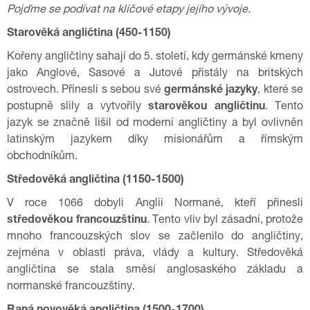
Pojďme se podívat na klíčové etapy jejího vývoje.
Starověká angličtina (450-1150)
Kořeny angličtiny sahají do 5. století, kdy germánské kmeny
jako Anglové, Sasové a Jutové přistály na britských
ostrovech. Přinesli s sebou své
germánské jazyky
, které se
postupně slily a vytvořily
starověkou angličtinu
. Tento
jazyk se značně lišil od moderní angličtiny a byl ovlivněn
latinským jazykem díky misionářům a římským
obchodníkům.
Středověká angličtina (1150-1500)
V roce 1066 dobyli Anglii Normané, kteří přinesli
středověkou francouzštinu
. Tento vliv byl zásadní, protože
mnoho francouzských slov se začlenilo do angličtiny,
zejména v oblasti práva, vlády a kultury. Středověká
angličtina se stala směsí anglosaského základu a
normanské francouzštiny.