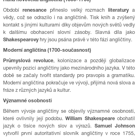
Raná novověká angličtina (1500-1700)
Období
renesance
přineslo velký rozmach
literatury
a
vědy, což se odrazilo i na angličtině. Tisk knih a zvýšený
kontakt s jinými kulturami díky objevům nových světů vedly
k dalšímu obohacení slovní zásoby. Slavná díla jako
Shakespearovy
hry jsou psána právě v této fázi angličtiny.
Moderní angličtina (1700-současnost)
Průmyslová revoluce
, kolonizace a později globalizace
upevnily pozici angličtiny jako mezinárodního jazyka. V této
době se začaly tvořit standardy pro pravopis a gramatiku.
Moderní angličtina pokračuje ve vývoji, přijímá nová slova a
fráze z různých jazyků a kultur.
Významné osobnosti
Během vývoje angličtiny se objevily významné osobnosti,
které ovlivnily její podobu.
William Shakespeare
obohatil
jazyk o tisíce nových slov a výrazů.
Samuel Johnson
vytvořil první autoritativní slovník angličtiny v roce 1755,