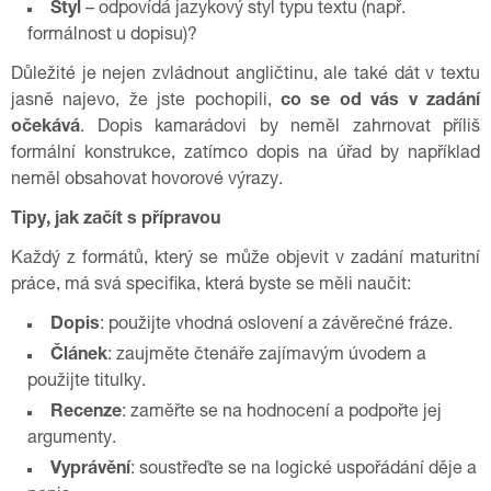
Styl
– odpovídá jazykový styl typu textu (např.
formálnost u dopisu)?
Důležité je nejen zvládnout angličtinu, ale také dát v textu
jasně najevo, že jste pochopili,
co se od vás v zadání
očekává
. Dopis kamarádovi by neměl zahrnovat příliš
formální konstrukce, zatímco dopis na úřad by například
neměl obsahovat hovorové výrazy.
Tipy, jak začít s přípravou
Každý z formátů, který se může objevit v zadání maturitní
práce, má svá specifika, která byste se měli naučit:
Dopis
: použijte vhodná oslovení a závěrečné fráze.
Článek
: zaujměte čtenáře zajímavým úvodem a
použijte titulky.
Recenze
: zaměřte se na hodnocení a podpořte jej
argumenty.
Vyprávění
: soustřeďte se na logické uspořádání děje a