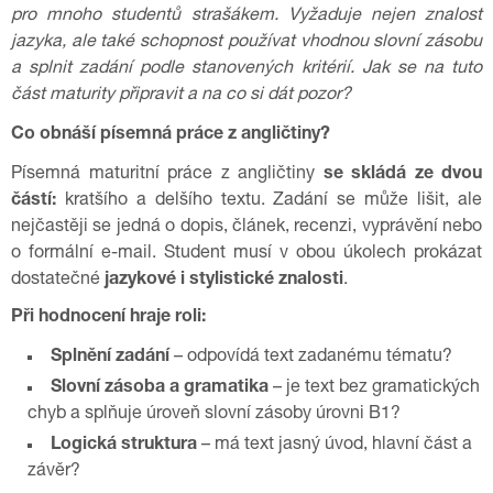
pro mnoho studentů strašákem. Vyžaduje nejen znalost
jazyka, ale také schopnost používat vhodnou slovní zásobu
a splnit zadání podle stanovených kritérií. Jak se na tuto
část maturity připravit a na co si dát pozor?
Co obnáší písemná práce z angličtiny?
Písemná maturitní práce z angličtiny
se skládá ze dvou
částí:
kratšího a delšího textu. Zadání se může lišit, ale
nejčastěji se jedná o dopis, článek, recenzi, vyprávění nebo
o formální e-mail. Student musí v obou úkolech prokázat
dostatečné
jazykové i stylistické znalosti
.
Při hodnocení hraje roli:
Splnění zadání
– odpovídá text zadanému tématu?
Slovní zásoba a gramatika
– je text bez gramatických
chyb a splňuje úroveň slovní zásoby úrovni B1?
Logická struktura
– má text jasný úvod, hlavní část a
závěr?