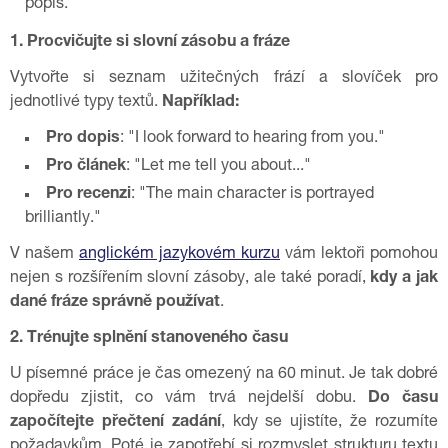
popis.
1. Procvičujte si slovní zásobu a fráze
Vytvořte si seznam užitečných frází a slovíček pro
jednotlivé typy textů.
Například:
Pro dopis
: "I look forward to hearing from you."
Pro článek
: "Let me tell you about..."
Pro recenzi
: "The main character is portrayed
brilliantly."
V našem
anglickém jazykovém kurzu
vám lektoři pomohou
nejen s rozšířením slovní zásoby, ale také poradí,
kdy a jak
dané fráze správně používat
.
2. Trénujte splnění stanoveného času
U písemné práce je čas omezený na 60 minut. Je tak dobré
dopředu zjistit, co vám trvá nejdelší dobu.
Do času
započítejte přečtení zadání
, kdy se ujistíte, že rozumíte
požadavkům. Poté je zapotřebí si rozmyslet strukturu textu