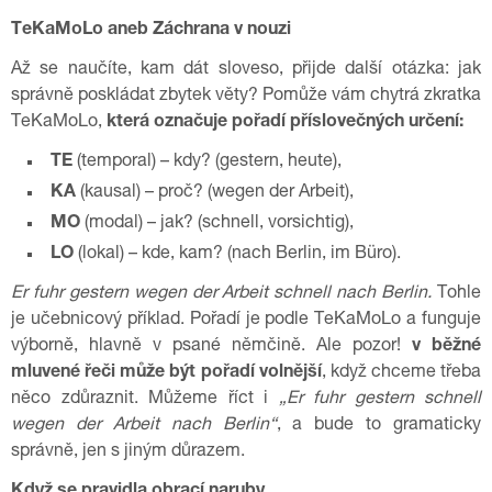
TeKaMoLo aneb Záchrana v nouzi
Až se naučíte, kam dát sloveso, přijde další otázka: jak
správně poskládat zbytek věty? Pomůže vám chytrá zkratka
TeKaMoLo,
která označuje pořadí příslovečných určení:
TE
(temporal) – kdy? (gestern, heute),
KA
(kausal) – proč? (wegen der Arbeit),
MO
(modal) – jak? (schnell, vorsichtig),
LO
(lokal) – kde, kam? (nach Berlin, im Büro).
Er fuhr gestern wegen der Arbeit schnell nach Berlin.
Tohle
je učebnicový příklad. Pořadí je podle TeKaMoLo a funguje
výborně, hlavně v psané němčině. Ale pozor!
v běžné
mluvené řeči může být pořadí volnější
, když chceme třeba
něco zdůraznit. Můžeme říct i
„Er fuhr gestern schnell
wegen der Arbeit nach Berlin“
, a bude to gramaticky
správně, jen s jiným důrazem.