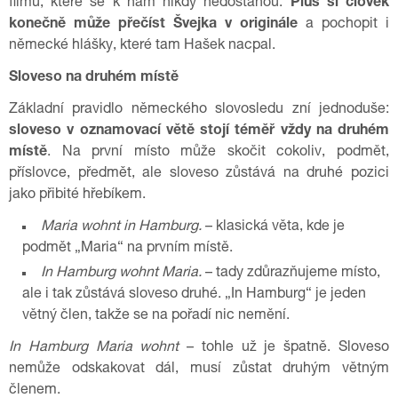
filmů, které se k nám nikdy nedostanou.
Plus si člověk
konečně může přečíst Švejka v originále
a pochopit i
německé hlášky, které tam Hašek nacpal.
Sloveso na druhém místě
Základní pravidlo německého slovosledu zní jednoduše:
sloveso v oznamovací větě stojí téměř vždy na druhém
místě
. Na první místo může skočit cokoliv, podmět,
příslovce, předmět, ale sloveso zůstává na druhé pozici
jako přibité hřebíkem.
Maria wohnt in Hamburg.
– klasická věta, kde je
podmět „Maria“ na prvním místě.
In Hamburg wohnt Maria.
– tady zdůrazňujeme místo,
ale i tak zůstává sloveso druhé. „In Hamburg“ je jeden
větný člen, takže se na pořadí nic nemění.
In Hamburg Maria wohnt
– tohle už je špatně. Sloveso
nemůže odskakovat dál, musí zůstat druhým větným
členem.