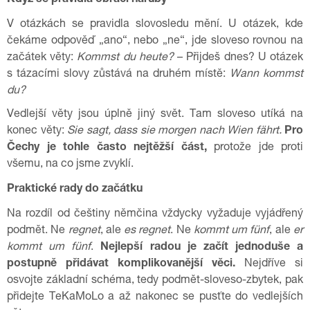
Když se pravidla obrací naruby
V otázkách se pravidla slovosledu mění. U otázek, kde
čekáme odpověď „ano“, nebo „ne“, jde sloveso rovnou na
začátek věty:
Kommst du heute?
– Přijdeš dnes? U otázek
s tázacími slovy zůstává na druhém místě:
Wann kommst
du?
Vedlejší věty jsou úplně jiný svět. Tam sloveso utíká na
konec věty:
Sie sagt, dass sie morgen nach Wien fährt.
Pro
Čechy je tohle často nejtěžší část,
protože jde proti
všemu, na co jsme zvyklí.
Praktické rady do začátku
Na rozdíl od češtiny němčina vždycky vyžaduje vyjádřený
podmět. Ne
regnet
, ale
es regnet
. Ne
kommt um fünf
, ale
er
kommt um fünf
.
Nejlepší radou je začít jednoduše a
postupně přidávat komplikovanější věci.
Nejdříve si
osvojte základní schéma, tedy podmět-sloveso-zbytek, pak
přidejte TeKaMoLo a až nakonec se pusťte do vedlejších