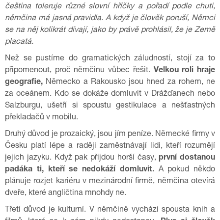
čeština toleruje různé slovní hříčky a pořadí podle chuti,
němčina má jasná pravidla. A když je člověk poruší, Němci
se na něj kolikrát dívají, jako by právě prohlásil, že je Země
placatá.
Než se pustíme do gramatických záludností, stojí za to
připomenout, proč němčinu vůbec řešit.
Velkou roli hraje
geografie,
Německo a Rakousko jsou hned za rohem, ne
za oceánem. Kdo se dokáže domluvit v Drážďanech nebo
Salzburgu, ušetří si spoustu gestikulace a nešťastných
překladačů v mobilu.
Druhý důvod je prozaický, jsou jím peníze. Německé firmy v
Česku platí lépe a raději zaměstnávají lidi, kteří rozumějí
jejich jazyku. Když pak přijdou horší časy,
první dostanou
padáka ti, kteří se nedokáží domluvit.
A pokud někdo
plánuje rozjet kariéru v mezinárodní firmě, němčina otevírá
dveře, které angličtina mnohdy ne.
Třetí důvod je kulturní. V němčině vychází spousta knih a