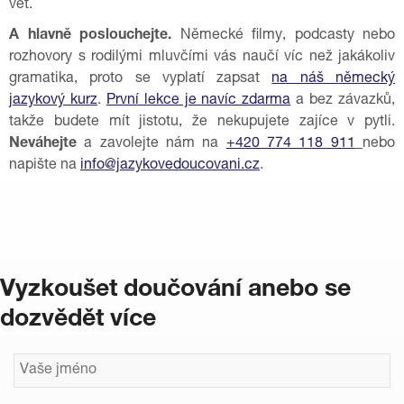
vět.
A hlavně poslouchejte.
Německé filmy, podcasty nebo
rozhovory s rodilými mluvčími vás naučí víc než jakákoliv
gramatika, proto se vyplatí zapsat
na náš německý
jazykový kurz
.
První lekce je navíc zdarma
a bez závazků,
takže budete mít jistotu, že nekupujete zajíce v pytli.
Neváhejte
a zavolejte nám na
+420 774 118 911
nebo
napište na
info@jazykovedoucovani.cz
.
Vyzkoušet doučování anebo se
dozvědět více