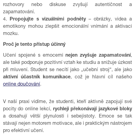
rozhovory nebo diskuse zvyšují autentičnost a
zapamatování.
4.
Propojujte s vizuálními podněty
– obrázky, videa a
emotikony mohou zlepšit emocionální vnímání a aktivaci
mozku.
Proč je tento přístup účinný
Učení spojené s emocemi
nejen zvyšuje zapamatování
,
ale také podporuje pozitivní vztah ke studiu a snižuje úzkost
při mluvení. Student se necítí jako „učební stroj“, ale jako
aktivní účastník komunikace
, což je hlavní cíl našeho
online doučování
.
V naší praxi vidíme, že studenti, kteří aktivně zapojují své
pocity do online lekcí,
rychleji překonávají jazykové bloky
a dosahují větší plynulosti i sebejistoty. Emoce se tak
stávají nejen motorem motivace, ale i praktickým nástrojem
pro efektivní učení.