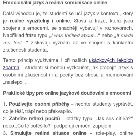
Emocionální jazyk a reálná komunikace online
Další výhodou je, že studenti se učí jazyk v kontextu, který
je
reálně využitelný i online
. Slova a fráze, která jsou
spojena s emocemi, se snadněji vybavují v rozhovorech.
Například fráze typu „
I was thrilled about…
“ nebo „
It made
me feel…
“ získávají význam až ve spojení s konkrétní
zkušeností studenta.
Tento princip využíváme i při našich
ukázkových lekcích
zdarma
– studenti si mohou vyzkoušet, jak propojit jazyk s
osobními zkušenostmi a pocity bez stresu a memorování
„naslepo“.
Praktické tipy pro online jazykové doučování s emocemi
1.
Používejte osobní příběhy
– nechte studenty vyprávět,
co je těší, trápí nebo překvapilo.
2.
Zahrňte reflexi pocitů
– otázky typu „Jak ses cítil/a?“
nebo „Co tě potěšilo?“ podporují emoční zapojení.
3.
Simulujte reálné situace online
– role-play, online