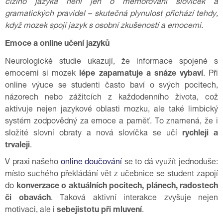
cizího jazyka není jen o memorování slovíček a
gramatických pravidel – skutečná plynulost přichází tehdy,
když mozek spojí jazyk s osobní zkušeností a emocemi.
Emoce a online učení jazyků
Neurologické studie ukazují, že informace spojené s
emocemi si mozek
lépe zapamatuje a snáze vybaví
. Při
online výuce se studenti často baví o svých pocitech,
názorech nebo zážitcích z každodenního života, což
aktivuje nejen jazykové oblasti mozku, ale také limbický
systém zodpovědný za emoce a paměť. To znamená, že i
složité slovní obraty a nová slovíčka se učí
rychleji a
trvaleji
.
V praxi našeho
online doučování
se to dá využít jednoduše:
místo suchého překládání vět z učebnice se student zapojí
do
konverzace o aktuálních pocitech, plánech, radostech
či obavách
. Taková aktivní interakce zvyšuje nejen
motivaci, ale i
sebejistotu při mluvení
.