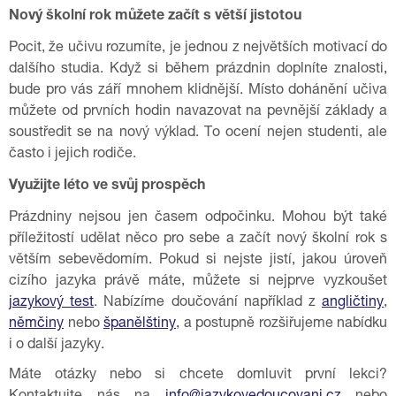
Nový školní rok můžete začít s větší jistotou
Pocit, že učivu rozumíte, je jednou z největších motivací do
dalšího studia. Když si během prázdnin doplníte znalosti,
bude pro vás září mnohem klidnější. Místo dohánění učiva
můžete od prvních hodin navazovat na pevnější základy a
soustředit se na nový výklad. To ocení nejen studenti, ale
často i jejich rodiče.
Využijte léto ve svůj prospěch
Prázdniny nejsou jen časem odpočinku. Mohou být také
příležitostí udělat něco pro sebe a začít nový školní rok s
větším sebevědomím. Pokud si nejste jistí, jakou úroveň
cizího jazyka právě máte, můžete si nejprve vyzkoušet
jazykový test
. Nabízíme doučování například z
angličtiny
,
němčiny
nebo
španělštiny
, a postupně rozšiřujeme nabídku
i o další jazyky.
Máte otázky nebo si chcete domluvit první lekci?