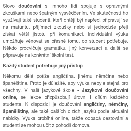
Slovo
doučování
si mnoho lidí spojuje s opravnými
zkouškami nebo špatným vysvědčením. Ve skutečnosti ho
využívají také studenti, kteří chtějí být napřed, připravují se
na maturitu, přijímací zkoušky nebo si jednoduše přejí
získat větší jistotu při komunikaci. Individuální výuka
umožňuje věnovat se přesně tomu, co student potřebuje.
Někdo procvičuje gramatiku, jiný konverzaci a další se
připravuje na konkrétní školní test.
Každý student potřebuje jiný přístup
Někomu dělá potíže angličtina, jinému němčina nebo
španělština. Proto je důležité, aby výuka nebyla stejná pro
všechny. V naší jazykové škole -
Jazykové doučování
online,
se lekce přizpůsobují úrovni i cílům každého
studenta. K dispozici je doučování
angličtiny, němčiny,
španělštiny
, ale také dalších cizích jazyků podle aktuální
nabídky. Výuka probíhá online, takže odpadá cestování a
studenti se mohou učit z pohodlí domova.