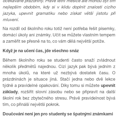
očekávané prázdniny. Právě letní měsíce ale mohou být tím
nejlepším obdobím, kdy si v klidu doplnit znalosti cizího
jazyka, upevnit gramatiku nebo získat větší jistotu při
mluvení.
Na rozdíl od školního roku totiž není potřeba řešit písemky,
domácí úkoly ani známky. Učit se můžete vlastním tempem
a zaměřit se přesně na to, co vám dělá největší potíže.
Když je na učení čas, jde všechno snáz
Během školního roku se studenti často snaží zvládnout
několik předmětů najednou. Cizí jazyk pak bývá jedním z
mnoha úkolů, na které už nezbývá dostatek času. O
prázdninách je situace jiná. Stačí jedna nebo dvě lekce
týdně a pravidelné opakování. Díky tomu si můžete
upevnit
základy
, rozšířit slovní zásobu nebo se připravit na další
školní rok bez zbytečného stresu. Právě pravidelnost bývá
tím, co přináší největší pokrok.
Doučování není jen pro studenty se špatnými známkami