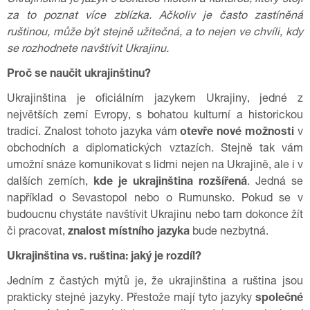
Ukrajinština je jazyk s bohatou historií a kulturou, který stojí
za to poznat více zblízka. Ačkoliv je často zastíněná
ruštinou, může být stejně užitečná, a to nejen ve chvíli, kdy
se rozhodnete navštívit Ukrajinu.
Proč se naučit ukrajinštinu?
Ukrajinština je oficiálním jazykem Ukrajiny, jedné z
největších zemí Evropy, s bohatou kulturní a historickou
tradicí. Znalost tohoto jazyka vám
otevře nové možnosti
v
obchodních a diplomatických vztazích. Stejně tak vám
umožní snáze komunikovat s lidmi nejen na Ukrajině, ale i v
dalších zemích,
kde je ukrajinština rozšířená
. Jedná se
například o Sevastopol nebo o Rumunsko. Pokud se v
budoucnu chystáte navštívit Ukrajinu nebo tam dokonce žít
či pracovat,
znalost místního jazyka
bude nezbytná.
Ukrajinština vs. ruština: jaký je rozdíl?
Jedním z častých mýtů je, že ukrajinština a ruština jsou
prakticky stejné jazyky. Přestože mají tyto jazyky
společné