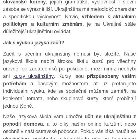
slovanské kořeny
, jejich gramatika, výslovnost i slovní
zásoba se výrazně liší. Ukrajinština má melodický charakter
a specifickou výslovnost. Navíc,
vzhledem k aktuálním
politickým a kulturním změnám
, je na Ukrajině stále
důležitější ukrajinštinu ovládat.
Jak s výukou jazyka začít?
Začít s učením ukrajinštiny nemusí být složité. Naše
jazyková škola nabízí širokou škálu kurzů pro všechny
úrovně, od začátečníků po pokročilé, mezi nimiž nechybí
ani
kurzy ukrajinštiny
. Kurzy jsou
přizpůsobeny vašim
potřebám
a časovým možnostem, ať už preferujete
individuální výuku, kde se společně můžeme zaměřit na
konkrétní témata, nebo skupinové kurzy, které probíhají
jednou týdně.
Naše jazyková škola vám umožní
učit se ukrajinštinu z
pohodlí domova
, a to díky našim online kurzům, nebo
osobně v naší ostravské pobočce. Pokud vás láká naučit se