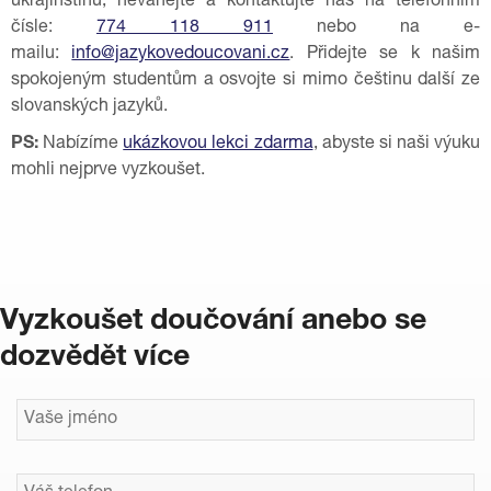
ukrajinštinu, neváhejte a kontaktujte nás na telefonním
čísle:
774 118 911
nebo na e-
mailu:
info@jazykovedoucovani.cz
. Přidejte se k našim
spokojeným studentům a osvojte si mimo češtinu další ze
slovanských jazyků.
PS:
Nabízíme
ukázkovou lekci zdarma
, abyste si naši výuku
mohli nejprve vyzkoušet.
Vyzkoušet doučování anebo se
dozvědět více