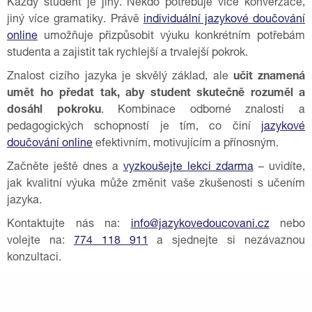
Každý student je jiný. Někdo potřebuje více konverzace,
jiný více gramatiky. Právě
individuální jazykové doučování
online
umožňuje přizpůsobit výuku konkrétním potřebám
studenta a zajistit tak rychlejší a trvalejší pokrok.
Znalost cizího jazyka je skvělý základ, ale
učit znamená
umět ho předat tak, aby student skutečně rozuměl a
dosáhl pokroku
. Kombinace odborné znalosti a
pedagogických schopností je tím, co činí
jazykové
doučování online
efektivním, motivujícím a přínosným.
Začněte ještě dnes a
vyzkoušejte lekci zdarma
– uvidíte,
jak kvalitní výuka může změnit vaše zkušenosti s učením
jazyka.
Kontaktujte nás na:
info@jazykovedoucovani.cz
nebo
volejte na:
774 118 911
a sjednejte si nezávaznou
konzultaci.