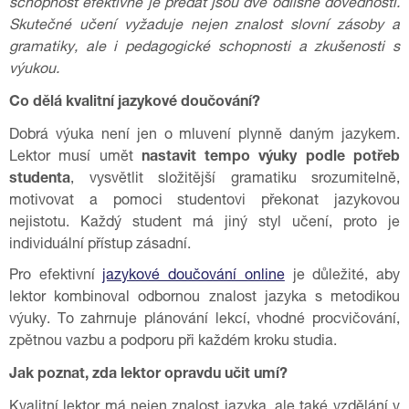
schopnost efektivně je předat jsou dvě odlišné dovednosti.
Skutečné učení vyžaduje nejen znalost slovní zásoby a
gramatiky, ale i pedagogické schopnosti a zkušenosti s
výukou.
Co dělá kvalitní jazykové doučování?
Dobrá výuka není jen o mluvení plynně daným jazykem.
Lektor musí umět
nastavit tempo výuky podle potřeb
studenta
, vysvětlit složitější gramatiku srozumitelně,
motivovat a pomoci studentovi překonat jazykovou
nejistotu. Každý student má jiný styl učení, proto je
individuální přístup zásadní.
Pro efektivní
jazykové doučování online
je důležité, aby
lektor kombinoval odbornou znalost jazyka s metodikou
výuky. To zahrnuje plánování lekcí, vhodné procvičování,
zpětnou vazbu a podporu při každém kroku studia.
Jak poznat, zda lektor opravdu učit umí?
Kvalitní lektor má nejen znalost jazyka, ale také vzdělání v