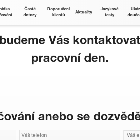
bídka
Časté
Doporučení
Jazykové
Ukáz
Aktuality
čování
dotazy
klientů
testy
doučo
budeme Vás kontaktovat 
pracovní den.
ování anebo se dozvědě