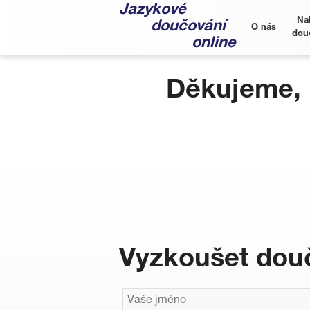
Jazykové
Na
doučování
O nás
dou
online
Děkujeme, 
Vyzkoušet douč